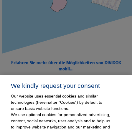
Erfahren Sie mehr über die Möglichkeiten von DIVIDOK
mobil…
We kindly request your consent
Our website uses essential cookies and similar
DIVIDOK Module
technologies (hereinafter "Cookies”) by default to
DIVIDOK mobil
DIVIDOK Server
ensure basic website functions.
DIVIDOK Express Reporting
We use optional cookies for personalized advertising,
DIVIDOK Geo Reporting
DIVIDOK Bedarfsplanung
content, social networks, user analysis and to help us
DIVIDOK EVM
to improve website navigation and our marketing and
DIVIDOK Faktura