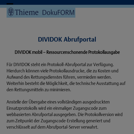
Skip
to
Open
Close
content
mobile
mobile
menu
menu
DIVIDOK Abrufportal
DIVIDOK mobil – Ressourcenschonende Protokollausgabe
Für DIVIDOK steht ein Protokoll-Abrufportal zur Verfügung.
Hierdurch können viele Protokollausdrucke, die zu Kosten und
Aufwand des Rettungsdienstes führen, vermieden werden.
Weiterhin besteht die Möglichkeit, die technische Ausstattung auf
den Rettungsmitteln zu minimieren.
Anstelle der Übergabe eines vollständigen ausgedruckten
Einsatzprotokolls wird ein einmaliger Zugangscode zum
webbasierten Abrufportal ausgegeben. Die Protokollversion wird
zum Zeitpunkt der Zugangscode-Erstellung generiert und
verschlüsselt auf dem Abrufportal-Server verwahrt.