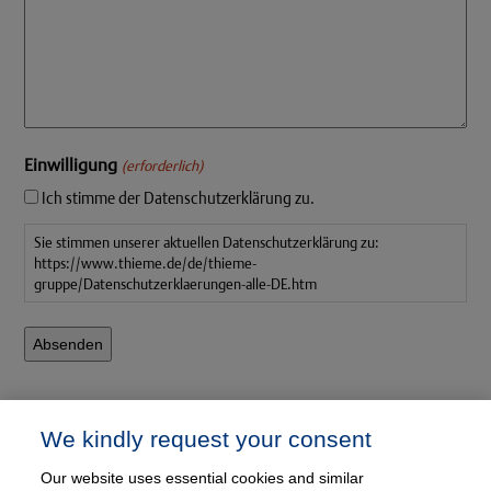
Einwilligung
(erforderlich)
Ich stimme der Datenschutzerklärung zu.
Sie stimmen unserer aktuellen Datenschutzerklärung zu:
https://www.thieme.de/de/thieme-
gruppe/Datenschutzerklaerungen-alle-DE.htm
We kindly request your consent
Our website uses essential cookies and similar
DIVIDOK Module