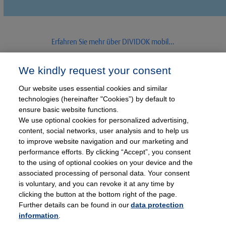
Erfahren Sie mehr über DIVIDOK mobil…
We kindly request your consent
Our website uses essential cookies and similar
DIVIDOK Module
technologies (hereinafter "Cookies”) by default to
DIVIDOK mobil
DIVIDOK Server
ensure basic website functions.
DIVIDOK Express Reporting
We use optional cookies for personalized advertising,
DIVIDOK Geo Reporting
DIVIDOK Bedarfsplanung
content, social networks, user analysis and to help us
DIVIDOK EVM
to improve website navigation and our marketing and
DIVIDOK Faktura
performance efforts. By clicking “Accept”, you consent
to the using of optional cookies on your device and the
associated processing of personal data. Your consent
is voluntary, and you can revoke it at any time by
clicking the button at the bottom right of the page.
Thieme DokuFORM GmbH
Further details can be found in our
data protection
Willy-Brandt-Allee 31a
information
.
23554 Lübeck