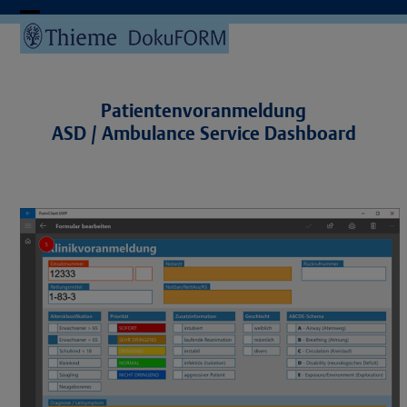
Skip
to
Open
Close
content
mobile
mobile
menu
menu
Patientenvoranmeldung
ASD / Ambulance Service Dashboard